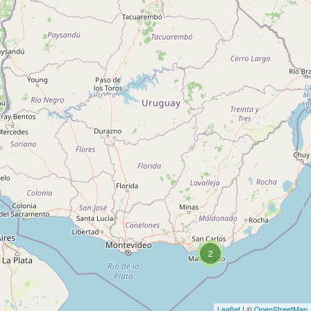
2
Leaflet
| ©
OpenStreetMap