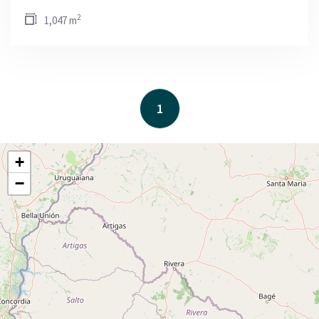
2
1,047 m
1
+
−