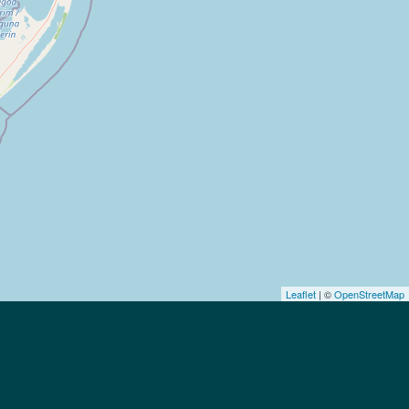
Leaflet
| ©
OpenStreetMap