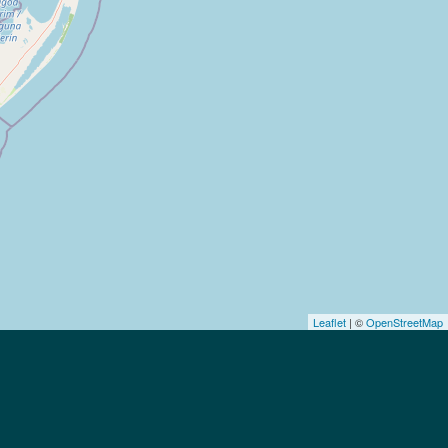
Leaflet
| ©
OpenStreetMap