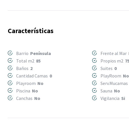
Características
Barrio
Península
Frente al Mar
Total m2
85
Propios m2
7
Baños
2
Suites
0
Cantidad Camas
0
PlayRoom
N
Playroom
No
Serv.Mucama
Piscina
No
Sauna
No
Canchas
No
Vigilancia
Si