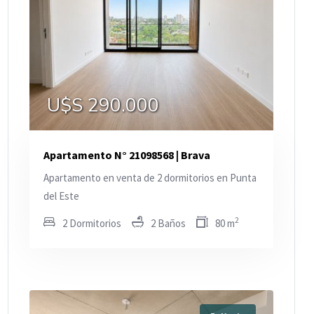
U$S 290.000
Apartamento N° 21098568 | Brava
Apartamento en venta de 2 dormitorios en Punta
del Este
2
2 Dormitorios
2 Baños
80 m