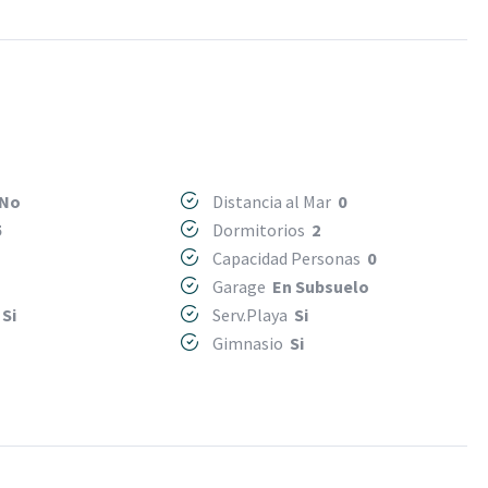
No
Distancia al Mar
0
5
Dormitorios
2
Capacidad Personas
0
o
Garage
En Subsuelo
s
Si
Serv.Playa
Si
Gimnasio
Si