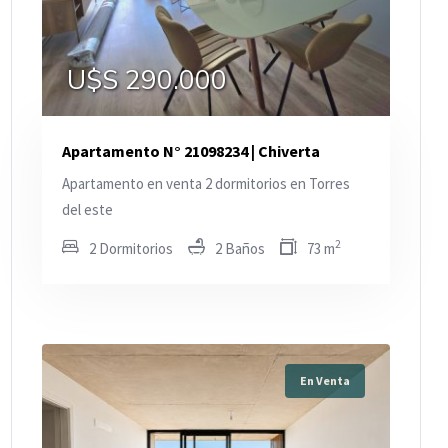
U$S 290.000
Apartamento N° 21098234 | Chiverta
Apartamento en venta 2 dormitorios en Torres
del este
2
2 Dormitorios
2 Baños
73 m
En Venta