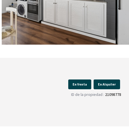
En Venta
En Alquiler
ID de la propiedad :
21098778