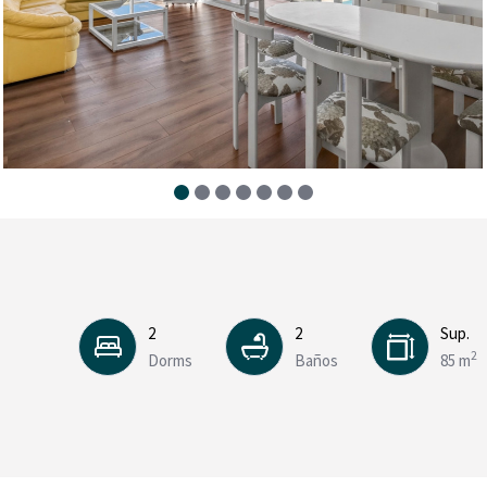
2
2
Sup.
2
Dorms
Baños
85 m