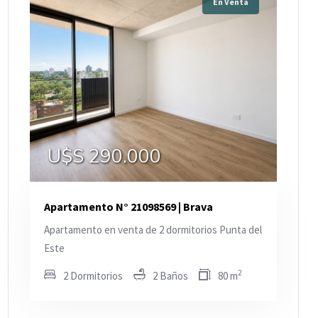
En Venta
U$S 290.000
Apartamento N° 21098569 | Brava
Apartamento en venta de 2 dormitorios Punta del
Este
2
2 Dormitorios
2 Baños
80 m